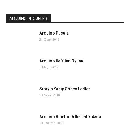
ARDUİNO PROJELER
Arduino Pusula
21 Ocak 2018
Arduino İle Yılan Oyunu
5 Mayıs 2018
Sırayla Yanıp Sönen Ledler
23 Nisan 2018
Arduino Bluetooth İle Led Yakma
20 Haziran 2018