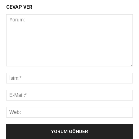
CEVAP VER