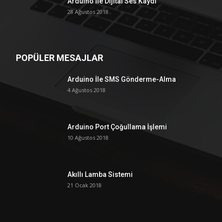
Arduino İle Dijital Ses Kaydı
28 Ağustos 2018
POPÜLER MESAJLAR
Arduino İle SMS Gönderme-Alma
4 Ağustos 2018
Arduino Port Çoğullama İşlemi
10 Ağustos 2018
Akıllı Lamba Sistemi
21 Ocak 2018