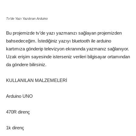
Tv’de Yazı Yazdıran Arduino
Bu projemizde tv’de yazı yazmanızı sağlayan projemizden
bahsedeceğim. İstediğiniz yazıyı bluetooth ile arduino
kartımıza gönderip televizyon ekranında yazmanız sağlanıyor.
Uzak erişim sayesinde isterseniz verileri bilgisayar ortamından
da göndere bilirsiniz.
KULLANILAN MALZEMELERİ
Arduino UNO
470R direnç
1k direnç