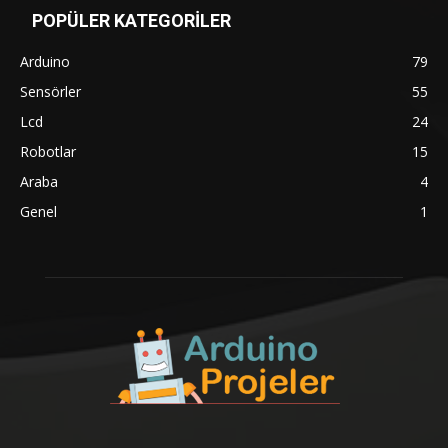
POPÜLER KATEGORİLER
Arduino
79
Sensörler
55
Lcd
24
Robotlar
15
Araba
4
Genel
1