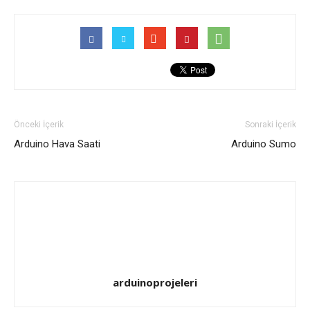
Önceki İçerik
Sonraki İçerik
Arduino Hava Saati
Arduino Sumo
arduinoprojeleri