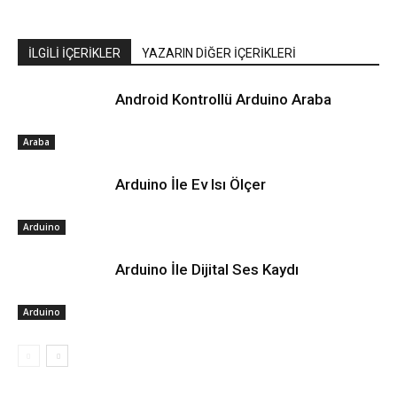
İLGİLİ İÇERİKLER
YAZARIN DİĞER İÇERİKLERİ
Android Kontrollü Arduino Araba
Araba
Arduino İle Ev Isı Ölçer
Arduino
Arduino İle Dijital Ses Kaydı
Arduino