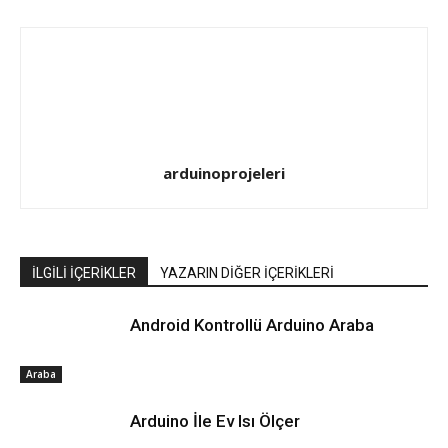
arduinoprojeleri
İLGİLİ İÇERİKLER
YAZARIN DİĞER İÇERİKLERİ
Android Kontrollü Arduino Araba
Araba
Arduino İle Ev Isı Ölçer