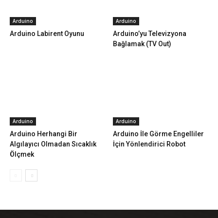
Arduino
Arduino
Arduino Labirent Oyunu
Arduino’yu Televizyona
Bağlamak (TV Out)
Arduino
Arduino
Arduino Herhangi Bir
Arduino İle Görme Engelliler
Algılayıcı Olmadan Sıcaklık
İçin Yönlendirici Robot
Ölçmek