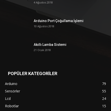
4 Ağustos 2018
Arduino Port Çoğullama İşlemi
10 Ağustos 2018
Akıllı Lamba Sistemi
21 Ocak 2018
POPÜLER KATEGORİLER
Arduino
79
Sensörler
55
Lcd
24
Robotlar
15