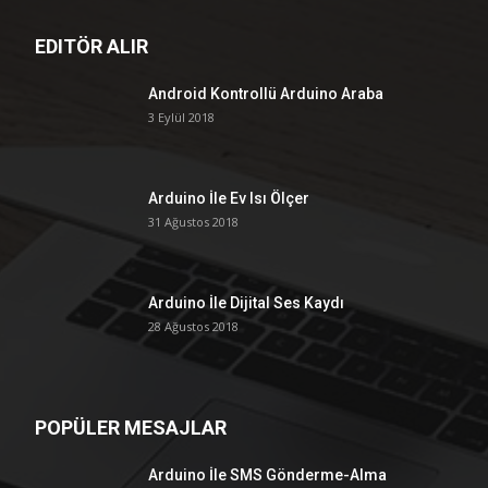
EDITÖR ALIR
Android Kontrollü Arduino Araba
3 Eylül 2018
Arduino İle Ev Isı Ölçer
31 Ağustos 2018
Arduino İle Dijital Ses Kaydı
28 Ağustos 2018
POPÜLER MESAJLAR
Arduino İle SMS Gönderme-Alma