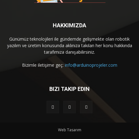
HAKKIMIZDA
Günümüz teknolojileri ile gündemde gelişmekte olan robotik
yazılım ve üretim konusunda aklınıza takılan her konu hakkında
tarafımıza danışabilirsiniz.
Bizimle iletişime geç:
info@arduinoprojeler.com
BIZI TAKIP EDIN
Web Tasarım