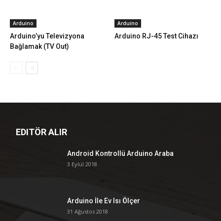
Arduino
Arduino
Arduino’yu Televizyona
Arduino RJ-45 Test Cihazı
Bağlamak (TV Out)
EDITÖR ALIR
Android Kontrollü Arduino Araba
3 Eylül 2018
Arduino İle Ev Isı Ölçer
31 Ağustos 2018