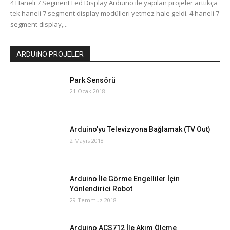
4 Haneli 7 Segment Led Display Arduino ile yapılan projeler arttıkça
tek haneli 7 segment display modülleri yetmez hale geldi. 4 haneli 7
segment display,...
ARDUİNO PROJELER
Park Sensörü
21 Ocak 2018
Arduino’yu Televizyona Bağlamak (TV Out)
2 Mayıs 2018
Arduino İle Görme Engelliler İçin
Yönlendirici Robot
29 Temmuz 2018
Arduino ACS712 İle Akım Ölçme