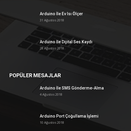
Arduino İle Ev Isı Ölçer
31 Ağustos 2018
Arduino İle Dijital Ses Kaydı
28 Ağustos 2018
POPÜLER MESAJLAR
Arduino İle SMS Gönderme-Alma
4 Ağustos 2018
Arduino Port Çoğullama İşlemi
10 Ağustos 2018