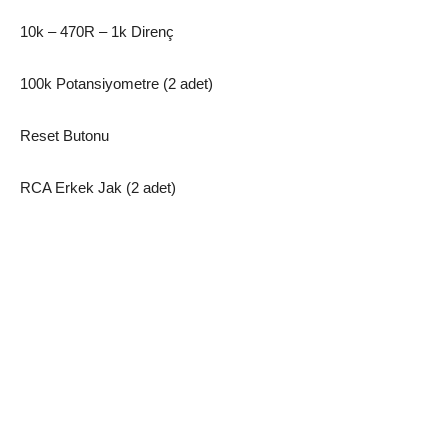
10k – 470R – 1k Direnç
100k Potansiyometre (2 adet)
Reset Butonu
RCA Erkek Jak (2 adet)