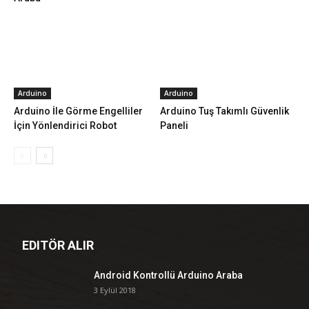
Arduino
Arduino
Arduino İle Görme Engelliler
Arduino Tuş Takımlı Güvenlik
İçin Yönlendirici Robot
Paneli
EDITÖR ALIR
Android Kontrollü Arduino Araba
3 Eylül 2018