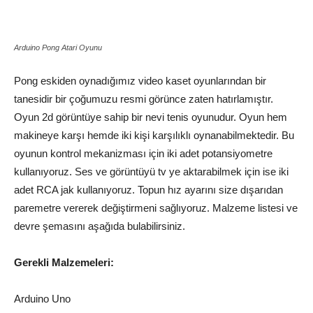
Arduino Pong Atari Oyunu
Pong eskiden oynadığımız video kaset oyunlarından bir
tanesidir bir çoğumuzu resmi görünce zaten hatırlamıştır.
Oyun 2d görüntüye sahip bir nevi tenis oyunudur. Oyun hem
makineye karşı hemde iki kişi karşılıklı oynanabilmektedir. Bu
oyunun kontrol mekanizması için iki adet potansiyometre
kullanıyoruz. Ses ve görüntüyü tv ye aktarabilmek için ise iki
adet RCA jak kullanıyoruz. Topun hız ayarını size dışarıdan
paremetre vererek değiştirmeni sağlıyoruz. Malzeme listesi ve
devre şemasını aşağıda bulabilirsiniz.
Gerekli Malzemeleri:
Arduino Uno