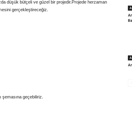
a düşük bütçeli ve güzel bir projedir.Projede herzaman
A
sini gerçekleştireceğiz.
Ar
B
A
Ar
ı şemasına geçebiliriz.