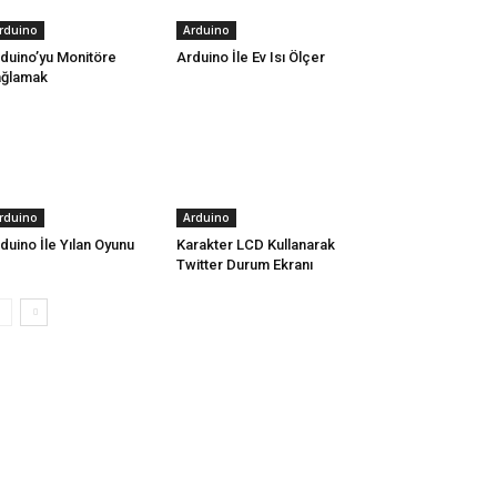
rduino
Arduino
duino’yu Monitöre
Arduino İle Ev Isı Ölçer
ağlamak
rduino
Arduino
duino İle Yılan Oyunu
Karakter LCD Kullanarak
Twitter Durum Ekranı