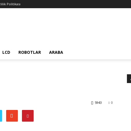
lilik Politikası
LCD
ROBOTLAR
ARABA
5943
0