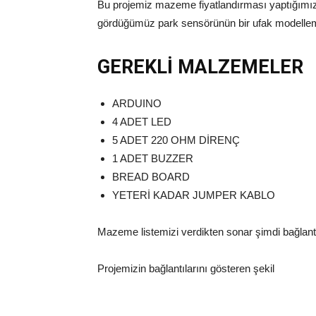
Bu projemiz mazeme fiyatlandırması yaptığımızd
gördüğümüz park sensörünün bir ufak modelleme
GEREKLİ MALZEMELER
ARDUINO
4 ADET LED
5 ADET 220 OHM DİRENÇ
1 ADET BUZZER
BREAD BOARD
YETERİ KADAR JUMPER KABLO
Mazeme listemizi verdikten sonar şimdi bağlant
Projemizin bağlantılarını gösteren şekil