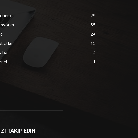
rduino
79
nsörler
55
cd
24
botlar
15
raba
4
enel
1
IZI TAKIP EDIN