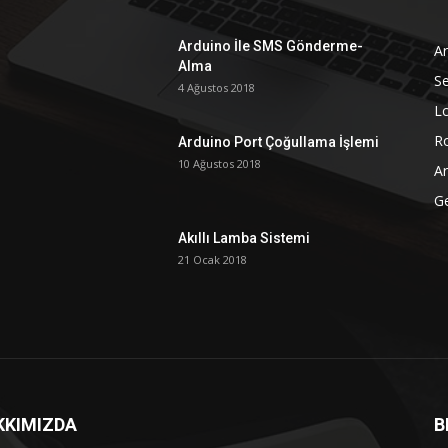
Arduino İle SMS Gönderme-
A
Alma
Se
4 Ağustos 2018
L
Ro
Arduino Port Çoğullama İşlemi
10 Ağustos 2018
A
G
Akıllı Lamba Sistemi
21 Ocak 2018
KKIMIZDA
B