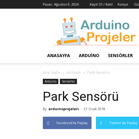
Pazar, Ağustos 9, 2026
Kayıt Ol / Katıl
Künye
Giz
Arduino
Projeleri
ANASAYFA
ARDUINO
SENSÖRLER
Ana Sayfa
Arduino
Park Sensörü
Arduino
Sensörler
Park Sensörü
By
arduinoprojeleri
-
21 Ocak 2018
Facebook'ta Paylaş
Twitter'da Paylaş