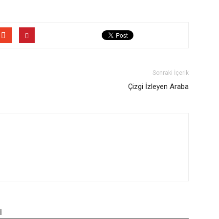
Sonraki İçerik
Çizgi İzleyen Araba
İ