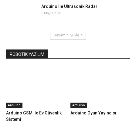
Arduino İle Ultrasonik Radar
6 Mayıs 2018
Devamını yükle
ROBOTİK YAZILIM
Arduino
Arduino
Arduino GSM İle Ev Güvenlik
Arduino Oyun Yayıncısı
Sistemi