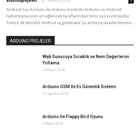
arduinoprojeleri
-
20 Temmuz 2018
0
Android Ses Komutu İle Arduino Kontrolü Arduino ve Android
haberleşmesinin en eğlenceli taraflarından birisi ses kontrolüdür.
Türkçe dil destekli Android uygulamalar şu anda piyasada olmasa...
ARDUİNO PROJELER
Web Sunucuya Sıcaklık ve Nem Değerlerini
Yollama
13 Mayıs 2018
Arduino GSM İle Ev Güvenlik Sistemi
13 Ağustos 2018
Arduino İle Flappy Bird Oyunu
9 Mayıs 2018